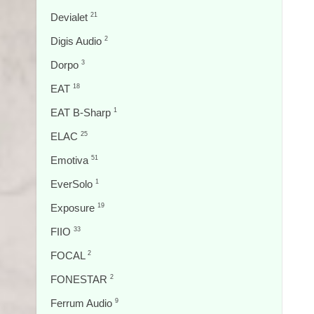
Devialet
21
Digis Audio
2
Dorpo
3
EAT
18
EAT B-Sharp
1
ELAC
25
Emotiva
51
EverSolo
1
Exposure
19
FIIO
33
FOCAL
2
FONESTAR
2
Ferrum Audio
9