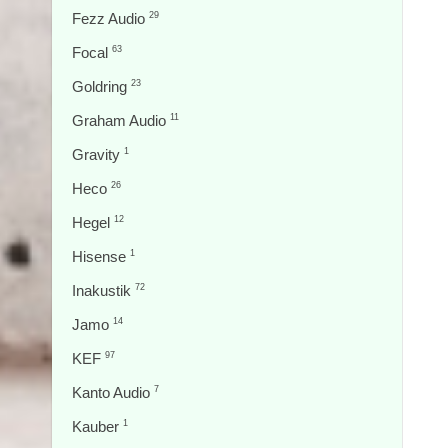
Fezz Audio
29
Focal
63
Goldring
23
Graham Audio
11
Gravity
1
Heco
26
Hegel
12
Hisense
1
Inakustik
72
Jamo
14
KEF
97
Kanto Audio
7
Kauber
1