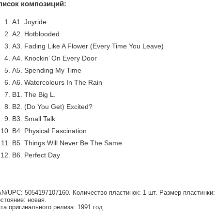
писок композиций:
A1. Joyride
A2. Hotblooded
A3. Fading Like A Flower (Every Time You Leave)
A4. Knockin’ On Every Door
A5. Spending My Time
A6. Watercolours In The Rain
B1. The Big L.
B2. (Do You Get) Excited?
B3. Small Talk
B4. Physical Fascination
B5. Things Will Never Be The Same
B6. Perfect Day
N/UPC: 5054197107160. Количество пластинок: 1 шт. Размер пластинки: 1
стояние: новая.
та оригинального релиза: 1991 год