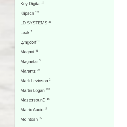
Key Digital
11
Klipsch
121
LD SYSTEMS
35
Leak
7
Lyngdorf
13
Magnat
41
Magnetar
3
Marantz
29
Mark Levinson
2
Martin Logan
103
MastersounD
15
Matrix Audio
11
McIntosh
35