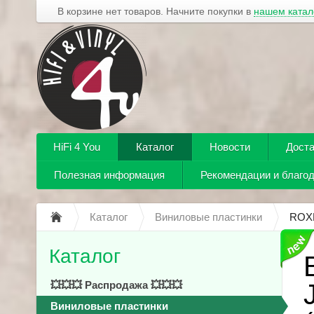
В корзине нет товаров. Начните покупки в
нашем катал
HiFi 4 You
Каталог
Новости
Доста
Полезная информация
Рекомендации и благо
Каталог
Виниловые пластинки
ROXE
Каталог
💥💥💥 Распродажа 💥💥💥
Виниловые пластинки