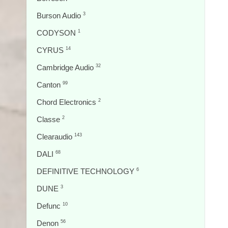
Burson Audio
3
CODYSON
1
CYRUS
14
Cambridge Audio
32
Canton
99
Chord Electronics
2
Classe
2
Clearaudio
143
DALI
68
DEFINITIVE TECHNOLOGY
6
DUNE
3
Defunc
10
Denon
56