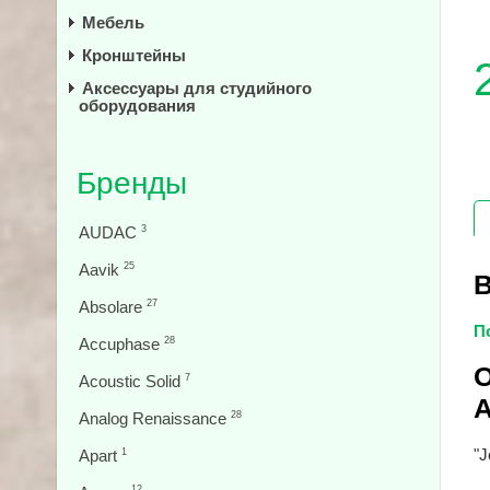
Мебель
Кронштейны
Аксессуары для студийного
оборудования
Бренды
AUDAC
3
Aavik
25
В
Absolare
27
П
Accuphase
28
О
Acoustic Solid
7
Analog Renaissance
28
"J
Apart
1
12