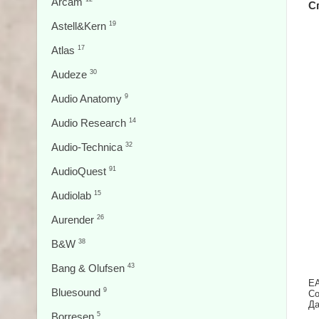
Arcam
С
Astell&Kern
19
Atlas
17
Audeze
30
Audio Anatomy
9
Audio Research
14
Audio-Technica
32
AudioQuest
91
Audiolab
15
Aurender
26
B&W
38
Bang & Olufsen
43
EA
Bluesound
9
Со
Да
Borresen
5