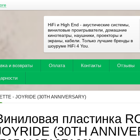
оге
HiFi и High End - акустические системы,
виниловые проигрыватели, домашние
кинотеатры, наушники, проекторы и
экраны, кабели. Только лучшие бренды в
шоуруме HiFi 4 You.
вка и возвраты
Оплата
Контакты
Отзывы
дарности
TTE - JOYRIDE (30TH ANNIVERSARY)
Виниловая пластинка R
JOYRIDE (30TH ANNIV