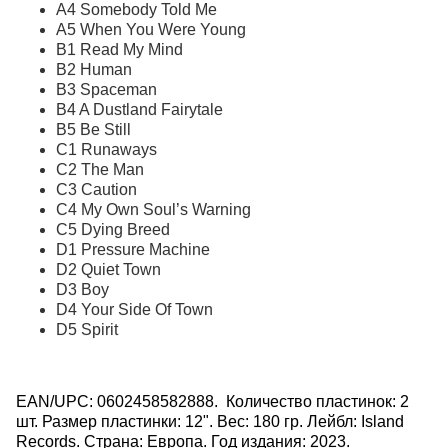
A4 Somebody Told Me
A5 When You Were Young
B1 Read My Mind
B2 Human
B3 Spaceman
B4 A Dustland Fairytale
B5 Be Still
C1 Runaways
C2 The Man
C3 Caution
C4 My Own Soul’s Warning
C5 Dying Breed
D1 Pressure Machine
D2 Quiet Town
D3 Boy
D4 Your Side Of Town
D5 Spirit
EAN/UPC: 0602458582888. Количество пластинок: 2
шт. Размер пластинки: 12". Вес: 180 гр. Лейбл: Island
Records. Страна: Европа. Год издания: 2023.