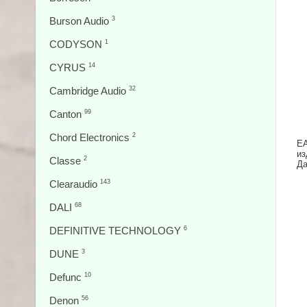
Burson Audio
3
CODYSON
1
CYRUS
14
Cambridge Audio
32
Canton
99
Chord Electronics
2
EA
из
Classe
2
Да
Clearaudio
143
DALI
68
DEFINITIVE TECHNOLOGY
6
DUNE
3
Defunc
10
Denon
56