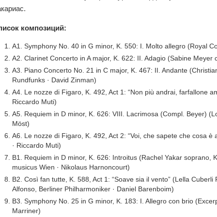
акариас.
писок композиций:
A1. Symphony No. 40 in G minor, K. 550: I. Molto allegro (Royal 
A2. Clarinet Concerto in A major, K. 622: II. Adagio (Sabine Meyer
A3. Piano Concerto No. 21 in C major, K. 467: II. Andante (Chris
Rundfunks · David Zinman)
A4. Le nozze di Figaro, K. 492, Act 1: “Non più andrai, farfallone
Riccardo Muti)
A5. Requiem in D minor, K. 626: VIII. Lacrimosa (Compl. Beyer) (
Möst)
A6. Le nozze di Figaro, K. 492, Act 2: “Voi, che sapete che cosa 
· Riccardo Muti)
B1. Requiem in D minor, K. 626: Introitus (Rachel Yakar soprano
musicus Wien · Nikolaus Harnoncourt)
B2. Così fan tutte, K. 588, Act 1: “Soave sia il vento” (Lella Cuberli
Alfonso, Berliner Philharmoniker · Daniel Barenboim)
B3. Symphony No. 25 in G minor, K. 183: I. Allegro con brio (Excerpt
Marriner)