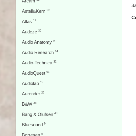
Arcam
З
Astell&Kern
19
С
Atlas
17
Audeze
30
Audio Anatomy
9
Audio Research
14
Audio-Technica
32
AudioQuest
91
Audiolab
15
Aurender
26
B&W
38
Bang & Olufsen
43
Bluesound
9
Borresen
5