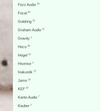
Fezz Audio
29
Focal
63
Goldring
23
Graham Audio
11
Gravity
1
Heco
26
Hegel
12
Hisense
1
Inakustik
72
Jamo
14
KEF
97
Kanto Audio
7
Kauber
1