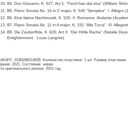
B4. Don Giovanni, K. 527, Act 1: “Finch'han dal vino” (William Shi
B5. Piano Sonata No. 16 in C major, K. 545 “Semplice”: I. Allegro
B6. Eine kleine Nachtmusik, K. 525: II. Romance. Andante (Academy o
B7. Piano Sonata No. 11 in A major, K. 331 “Alla Turca”: III. Allegr
B8. Die Zauberflöte, K. 620, Act II: “Der Hölle Rache” (Natalie Des
Enlightenment · Louis Langrée)
N/UPC: 0190296514838. Количество пластинок: 1 шт. Размер пластинки: 1
дания: 2021. Состояние: новая.
та оригинального релиза: 2021 год