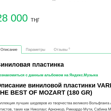
28 000
тңг
0
Описание
Параметры
Отзывы
иниловая пластинка
ознакомиться с данным альбомом на
Яндекс.Музыка
писание виниловой пластинки VAR
HE BEST OF MOZART (180 GR)
оллекция лучших шедевров из творчества великого Вольфганга
ртистов, таких как Николаус Арнонкур, Риккардо Мути, Сабина 