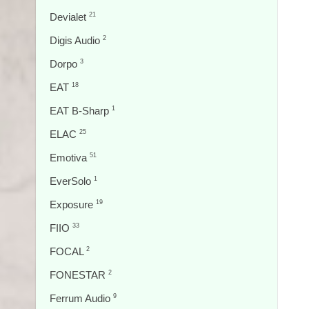
Devialet
21
Digis Audio
2
Dorpo
3
EAT
18
EAT B-Sharp
1
ELAC
25
Emotiva
51
EverSolo
1
Exposure
19
FIIO
33
FOCAL
2
FONESTAR
2
Ferrum Audio
9