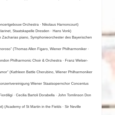
Concertgebouw Orchestra · Nikolaus Harnoncourt)
 clarinet, Staatskapelle Dresden · Hans Vonk)
tian Zacharias piano, Symphonieorchester des Bayerischen
 amoroso” (Thomas Allen Figaro, Wiener Philharmoniker ·
London Philharmonic Choir & Orchestra · Franz Welser-
è amor” (Kathleen Battle Cherubino, Wiener Philharmoniker
, Konzertvereinigung Wiener Staatsopernchor Concentus
 Fiordiligi · Cecilia Bartoli Dorabella · John Tomlinson Don
) (Academy of St Martin in the Fields · Sir Neville