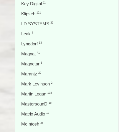
Key Digital
11
Klipsch
121
LD SYSTEMS
35
Leak
7
Lyngdorf
13
Magnat
41
Magnetar
3
Marantz
29
Mark Levinson
2
Martin Logan
103
MastersounD
15
Matrix Audio
11
McIntosh
35