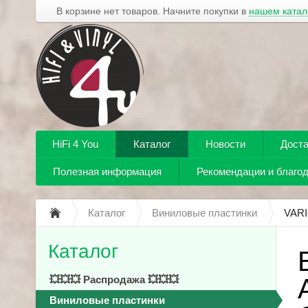
В корзине нет товаров. Начните покупки в
нашем катал
HiFi 4 You
Каталог
Новости
Доста
Полезная информация
Рекомендации и благо
Каталог
Виниловые пластинки
VARI
Каталог
💥💥💥 Распродажа 💥💥💥
Виниловые пластинки