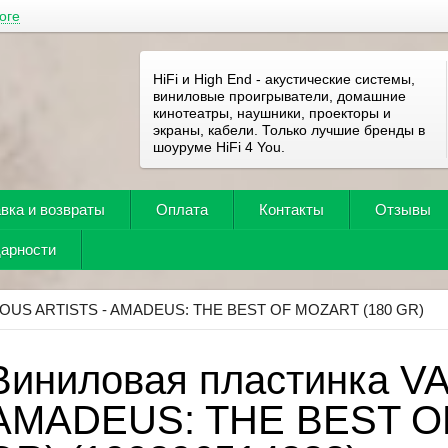
оге
HiFi и High End - акустические системы,
виниловые проигрыватели, домашние
кинотеатры, наушники, проекторы и
экраны, кабели. Только лучшие бренды в
шоуруме HiFi 4 You.
вка и возвраты
Оплата
Контакты
Отзывы
дарности
OUS ARTISTS - AMADEUS: THE BEST OF MOZART (180 GR)
Виниловая пластинка V
AMADEUS: THE BEST O