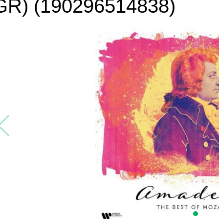
GR) (190296514838)