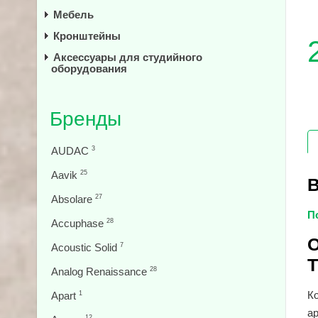
Мебель
Кронштейны
Аксессуары для студийного
оборудования
Бренды
AUDAC
3
Aavik
25
В
Absolare
27
П
Accuphase
28
О
Acoustic Solid
7
T
Analog Renaissance
28
К
Apart
1
а
12