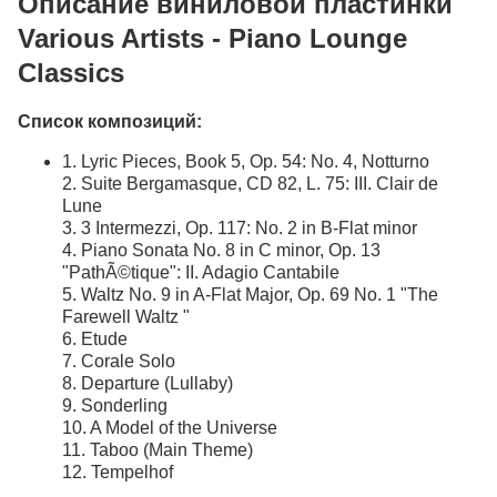
Описание виниловой пластинки
Various Artists - Piano Lounge
Classics
Список композиций:
1. Lyric Pieces, Book 5, Op. 54: No. 4, Notturno
2. Suite Bergamasque, CD 82, L. 75: III. Clair de
Lune
3. 3 Intermezzi, Op. 117: No. 2 in B-Flat minor
4. Piano Sonata No. 8 in C minor, Op. 13
"PathÃ©tique": II. Adagio Cantabile
5. Waltz No. 9 in A-Flat Major, Op. 69 No. 1 "The
Farewell Waltz "
6. Etude
7. Corale Solo
8. Departure (Lullaby)
9. Sonderling
10. A Model of the Universe
11. Taboo (Main Theme)
12. Tempelhof