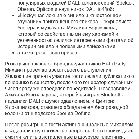
популярных моделей DALI: колонок серий Spektor,
Oberon, Opticon и наушников DALI io4/io6;
«Нескучная лекция о виниле и качественном
звучании» приглашенного спикера —журналиста,
блогера и музыканта Михаила Борзенкова,
который со свойственными ему харизмой и
увлеченностью делился интересными фактами об
истории винила и полезными лайфхаками;
а также розыгрыш призов!
Розыгрыш призов от брендов-участников Hi-Fi Party
Михаил провел во время своего выступления.
Желающие принять участие гости делали публикацию о
вечеринке в соцсетях, после чего генератор случайных
чисел сразу же определял победителей. Поздравляем
Алихана Кожназарова, который выиграл Bluetooth-
наушники DALI с шумоподавлением, и Дмитрия
Ядрышникова, ставшего обладателем беспроводной
колонки от шведского бренда Defunc!
После розыгрыша гости активно общались с Михаилом
и задавали ему множество вопросов. Поклонники даже
смогли купить выставленные в шоуруме пластинки,