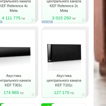
нтрального канала
центрального канала
KEF Reference 4c
KEF Reference 2c
Meta
Meta
4 111 775
3 015 250
тңг
тңг
Акустика
Акустика
нтрального канала
центрального канала
KEF T301c
KEF T101c
174 865
127 170
тңг
тңг