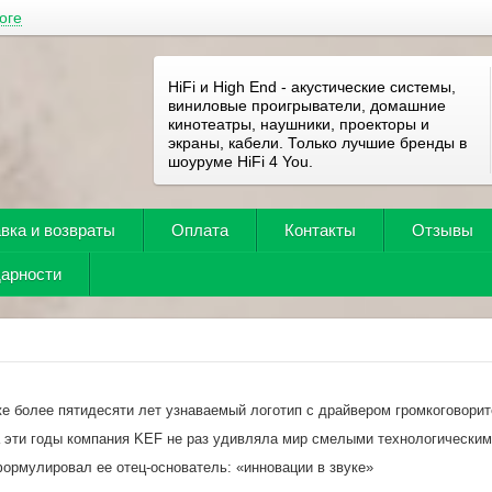
оге
HiFi и High End - акустические системы,
виниловые проигрыватели, домашние
кинотеатры, наушники, проекторы и
экраны, кабели. Только лучшие бренды в
шоуруме HiFi 4 You.
вка и возвраты
Оплата
Контакты
Отзывы
дарности
е более пятидесяти лет узнаваемый логотип с драйвером громкоговорит
 эти годы компания KEF не раз удивляла мир смелыми технологическим
ормулировал ее отец-основатель: «инновации в звуке»