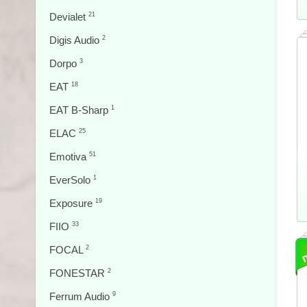
Devialet
21
Digis Audio
2
Dorpo
3
EAT
18
EAT B-Sharp
1
ELAC
25
Emotiva
51
EverSolo
1
Exposure
19
FIIO
33
FOCAL
2
FONESTAR
2
Ferrum Audio
9