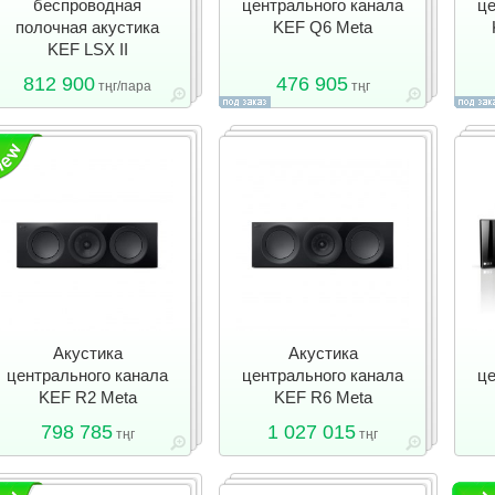
беспроводная
центрального канала
це
полочная акустика
KEF Q6 Meta
KEF LSX II
812 900
476 905
тңг/пара
тңг
Акустика
Акустика
центрального канала
центрального канала
це
KEF R2 Meta
KEF R6 Meta
798 785
1 027 015
тңг
тңг