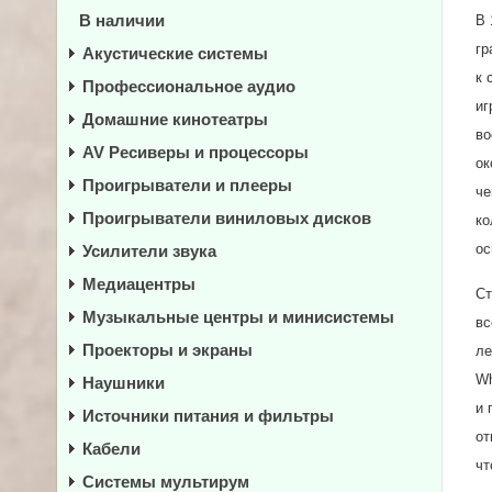
В наличии
В 
гр
Акустические системы
к 
Профессиональное аудио
иг
Домашние кинотеатры
во
AV Ресиверы и процессоры
ок
Проигрыватели и плееры
че
Проигрыватели виниловых дисков
ко
ос
Усилители звука
Медиацентры
Ст
Музыкальные центры и минисистемы
вс
Проекторы и экраны
ле
Wh
Наушники
и 
Источники питания и фильтры
от
Кабели
чт
Системы мультирум