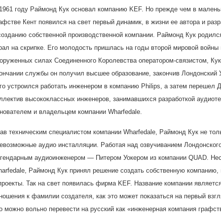
1961 году Раймонд Кук основал компанию KEF. Но прежде чем в малень
афстве Кент появился на свет первый динамик, в жизни ее автора и раз
созданию собственной производственной компании. Раймонд Кук родился 
рал на скрипке. Его молодость пришлась на годы второй мировой войны 
оруженных силах Соединенного Королевства оператором-связистом, Кук
ончании службы он получил высшее образование, закончив Лондонский У
го устроился работать инженером в компанию Philips, а затем перешел
ллектив высококлассных инженеров, занимавшихся разработкой аудиотех
нователем и владельцем компании Wharfedale.
ав техническим специалистом компании Wharfedale, Раймонд Кук не тол
евозможные аудио инсталляции. Работая над озвучиванием Лондонского R
гендарным аудиоинженером — Питером Уокером из компании QUAD. Неск
arfedale, Раймонд Кук принял решение создать собственную компанию, 
проекты. Так на свет появилась фирма KEF. Название компании является
ношения к фамилии создателя, как это может показаться на первый взгля
о можно вольно перевести на русский как «инженерная компания графст