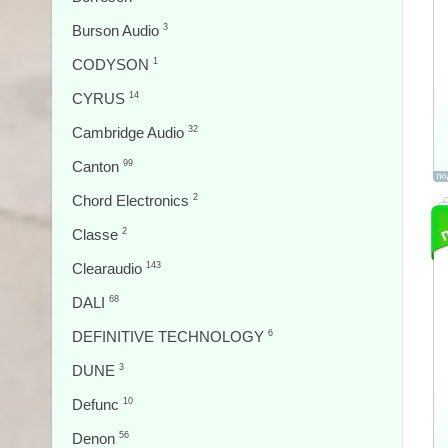
Burson Audio
3
CODYSON
1
CYRUS
14
Cambridge Audio
32
Canton
99
Chord Electronics
2
Classe
2
Clearaudio
143
DALI
68
DEFINITIVE TECHNOLOGY
6
DUNE
3
Defunc
10
Denon
56