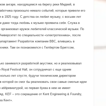
ком ангаре, находящемся на берегу реки Мидвей, в
работчика произошло немало событий, которые привели его
в 1925 году. С детства он любил музыку, с восьми лет
и даже тогда любовь к музыке проявила себя. Служа в
 организовал кружок любителей классической музыки. По
ниверситет по специальности «электротехника», после
 Департамент Разработок компании ВВС, влившись в
ники. Там он познакомился с Гилбертом Бриггсом,
ько занимался разработкой акустики, но и реализовывал
oyal Festival Hall, он сотрудничал с еще одним
олько лет спустя, будучи техническим директором
в которой он смог бы реализовать свои самые смелые идеи
 аббревиатурой, но первая буква в нем не имеет
д. KEF – это сокращение от Kent Engineering & Foundry,
ва Кент».