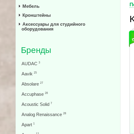
П
Мебель
Кронштейны
Аксессуары для студийного
оборудования
Бренды
AUDAC
3
Aavik
25
Absolare
27
Accuphase
28
Acoustic Solid
7
Analog Renaissance
28
Apart
1
12