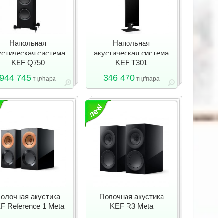
Напольная
Напольная
устическая система
акустическая система
KEF Q750
KEF T301
944 745
346 470
тңг/пара
тңг/пара
олочная акустика
Полочная акустика
F Reference 1 Meta
KEF R3 Meta