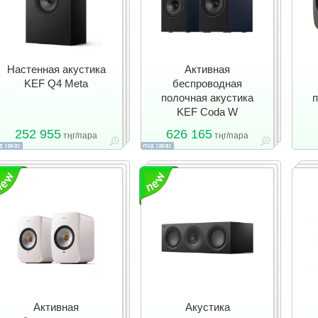
Настенная акустика
Активная
KEF Q4 Meta
беспроводная
полочная акустика
п
KEF Coda W
252 955
626 165
тңг/пара
тңг/пара
Активная
Акустика