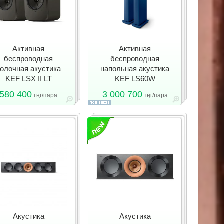
Активная
Активная
беспроводная
беспроводная
олочная акустика
напольная акустика
KEF LSX II LT
KEF LS60W
580 400
3 000 700
тңг/пара
тңг/пара
Акустика
Акустика