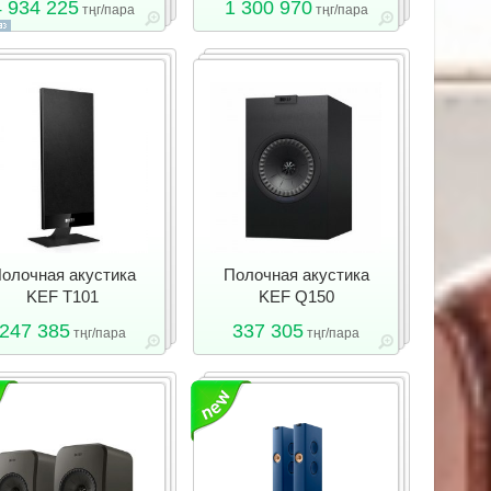
4 934 225
1 300 970
тңг/пара
тңг/пара
олочная акустика
Полочная акустика
KEF T101
KEF Q150
247 385
337 305
тңг/пара
тңг/пара