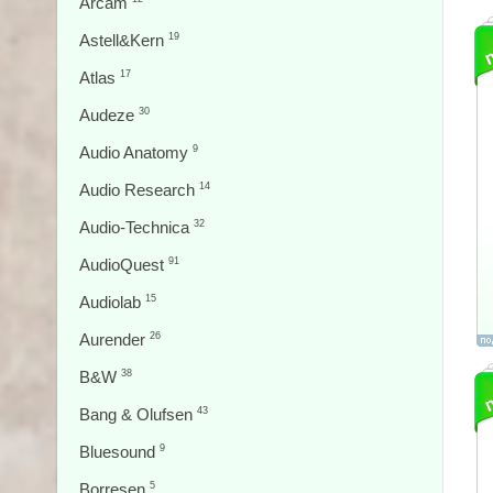
Arcam
Astell&Kern
19
Atlas
17
Audeze
30
Audio Anatomy
9
Audio Research
14
Audio-Technica
32
AudioQuest
91
Audiolab
15
Aurender
26
B&W
38
Bang & Olufsen
43
Bluesound
9
Borresen
5