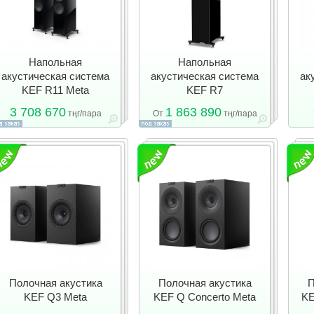
Напольная
Напольная
акустическая система
акустическая система
ак
KEF R11 Meta
KEF R7
3 708 670
1 863 890
тңг/пара
От
тңг/пара
Полочная акустика
Полочная акустика
П
KEF Q3 Meta
KEF Q Concerto Meta
KE